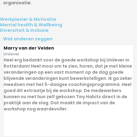
organisatie.
Werkplezier & Motivatie
Mental health & Wellbeing
Diversiteit & Inclusie
Wat anderen zeggen
Marry van der Velden
R
Unilever
P
Heel erg bedankt voor de goede workshop bij Unilever in
O
Rotterdam! Heel mooi om te zien, horen, dat je met kleine
g
veranderingen op een vast moment op de dag goede
o
blijvende veranderingen kunt bewerkstelligen. Ik ga zeker
n
meedoen met het 5-daagse coachingsprogramma. Heel
goed dit extraatje bij de workshop. De medewerkers
kunnen nu met hun zelf gekozen Tiny Habits direct in de
praktijk aan de slag. Dat maakt de impact van de
workshop nog waardevoller.