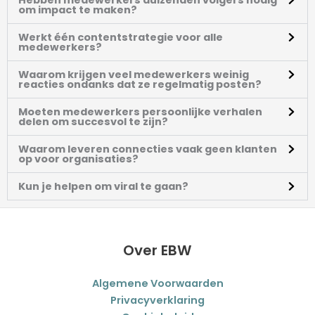
k
t
om impact te maken?
e
a
Werkt één contentstrategie voor alle
medewerkers?
d
g
Waarom krijgen veel medewerkers weinig
reacties ondanks dat ze regelmatig posten?
i
r
Moeten medewerkers persoonlijke verhalen
delen om succesvol te zijn?
n
a
Waarom leveren connecties vaak geen klanten
op voor organisaties?
m
Kun je helpen om viral te gaan?
Over EBW
Algemene Voorwaarden
Privacyverklaring