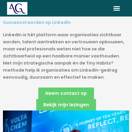
Ga
LinkedIn
Instagram
naar
de
Succesvol worden op LinkedIn
inhoud
LinkedIn is hét platform waar organisaties zichtbaar
worden, talent aantrekken en vertrouwen opbouwen,
maar veel profesionals weten niet hoe ze die
zichtbaarheid op een haalbare manier vasthouden.
Met mijn strategische aanpak én de Tiny Habits®
methode help ik organisaties om LinkedIn-gedrag
eenvoudig, duurzaam en effectief te maken.
Neem contact op
Bekijk mijn lezingen