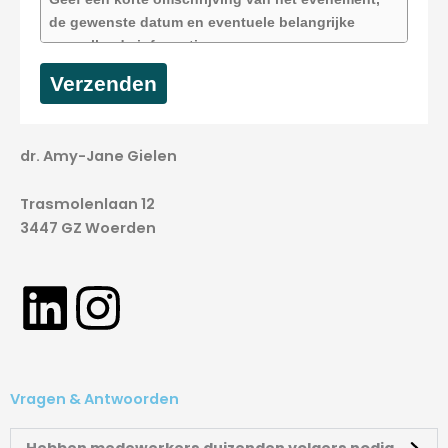
Verzenden
dr. Amy-Jane Gielen
Trasmolenlaan 12
3447 GZ Woerden
L
I
i
n
n
s
Vragen & Antwoorden
Hebben medewerkers duizenden volgers nodig