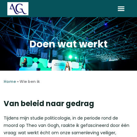
Ga
LinkedIn
Instagram
naar
de
inhoud
Doen wat werkt
Home
»
Wie ben ik
Van beleid naar gedrag
Tijdens mijn studie politicologie, in de periode rond de
moord op Theo van Gogh, raakte ik gefascineerd door één
vraag: wat werkt écht om onze samenleving veiliger,