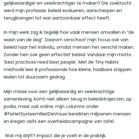
gelijkwaardiger en veerkrachtiger te maken? Die zoektocht
werd mijn professie: beleid evalueren, aanscherpen en
terugbrengen tot wat aantoonbaar effect heeft.
In mijn werk zag ik tegelijk hoe vaak mensen omvallen in “de
waan van de dag”. Daarom verschoof mijn focus ook van
beleid naar het individu, omdat mensen het verschil maken.
Zonder hen ook geen effectief beleid. Vandaar mijn motto
‘best practices need best people’. Met de Tiny Habits
methode leer ik professionals hoe kleine, haalbare stappen
leiden tot duurzaam gedrag.
Mijn missie voor een gelijkwaardig en veerkrachtige
samenleving, komt niet alleen terug in beleidstrajecten, op
podia, maar ook online; mijn columns onder
#FixHetSysteemNietDeVrouw bereikten miljoenen mensen
en kregen zelfs een overheidscampagne van tafel.
Wat mij drijft? Impact die je voelt in de praktijk.